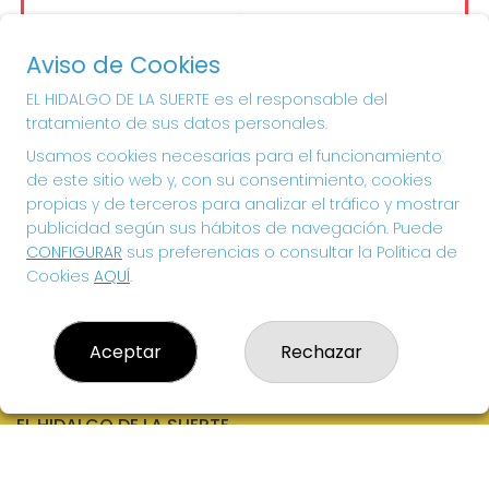
Sorteo del día 16-08-2026
PRÓXIMO BOTE MILLONARIO:
Aviso de Cookies
13.200.000€
EL HIDALGO DE LA SUERTE es el responsable del
tratamiento de sus datos personales.
¡SUERTE!
Usamos cookies necesarias para el funcionamiento
de este sitio web y, con su consentimiento, cookies
propias y de terceros para analizar el tráfico y mostrar
publicidad según sus hábitos de navegación. Puede
CONFIGURAR
sus preferencias o consultar la Política de
Cookies
AQUÍ
.
Aceptar
Rechazar
EL HIDALGO DE LA SUERTE
¿Quiénes somos?
Comprar lotería