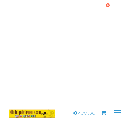
0
ACCESO