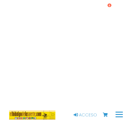
0
ACCESO