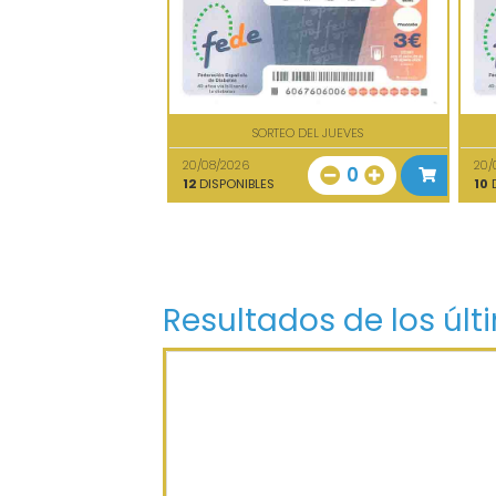
SORTEO DEL JUEVES
20/08/2026
20/
0
12
DISPONIBLES
10
D
Resultados de los últ