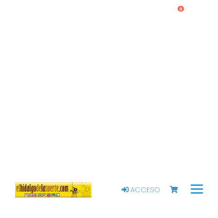
0
ACCESO