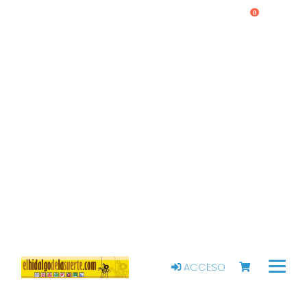
0
ACCESO