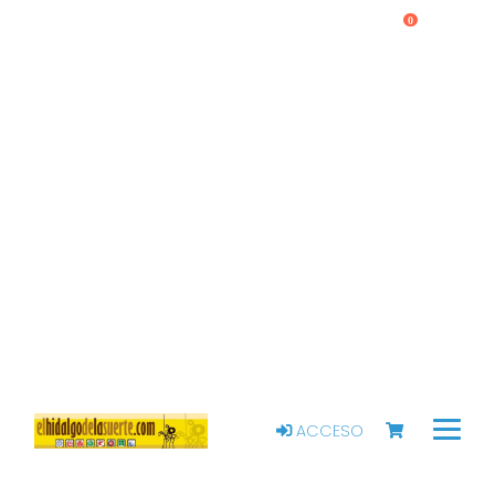
0
ACCESO