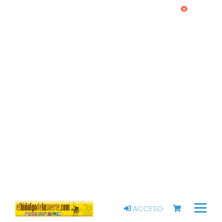
0
ACCESO