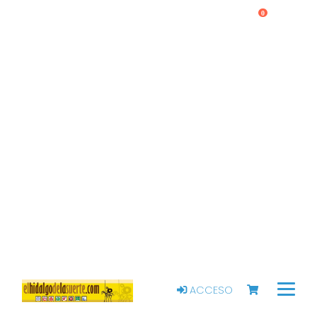
0
ACCESO