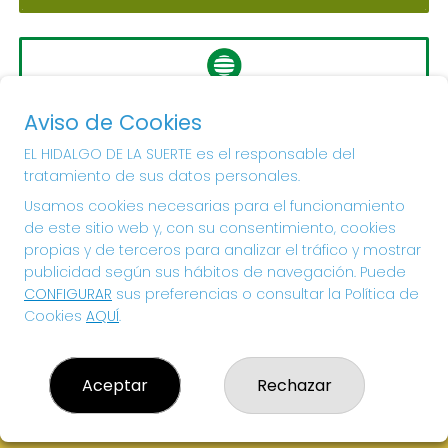
LA PRIMITIVA
Aviso de Cookies
Sorteo del día 10-08-2026
PRÓXIMO BOTE MILLONARIO:
EL HIDALGO DE LA SUERTE es el responsable del
tratamiento de sus datos personales.
56.000.000€
Usamos cookies necesarias para el funcionamiento
de este sitio web y, con su consentimiento, cookies
¡SUERTE!
propias y de terceros para analizar el tráfico y mostrar
publicidad según sus hábitos de navegación. Puede
CONFIGURAR
sus preferencias o consultar la Política de
Cookies
AQUÍ
.
Aceptar
Rechazar