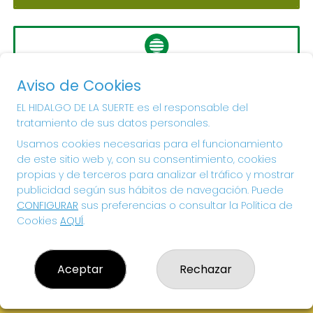
LA PRIMITIVA
Aviso de Cookies
Sorteo del día 10-08-2026
PRÓXIMO BOTE MILLONARIO:
EL HIDALGO DE LA SUERTE es el responsable del
tratamiento de sus datos personales.
56.000.000€
Usamos cookies necesarias para el funcionamiento
de este sitio web y, con su consentimiento, cookies
¡SUERTE!
propias y de terceros para analizar el tráfico y mostrar
publicidad según sus hábitos de navegación. Puede
CONFIGURAR
sus preferencias o consultar la Política de
Cookies
AQUÍ
.
Aceptar
Rechazar