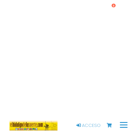
0
ACCESO