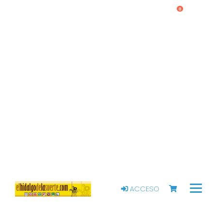
0
ACCESO