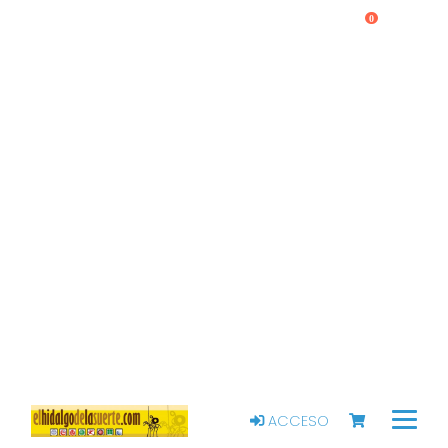
0
ACCESO