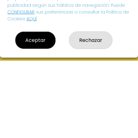
publicidad según sus hábitos de navegación. Puede
CONFIGURAR
sus preferencias o consultar la Política de
Cookies
AQUÍ
.
Aceptar
Rechazar
EL HIDALGO DE LA SUERTE
¿Quiénes somos?
Comprar lotería
Resultados
Contacto
Acceso
Registro
CONTACTO
ADMINISTRACION DE LOTERIAS: 1-VILLANUEVA DE LOS
INFANTES - RECEPTOR OFICIAL: 26615