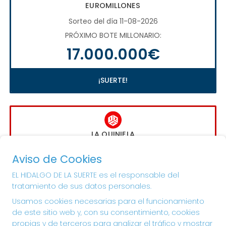
EUROMILLONES
Sorteo del día 11-08-2026
PRÓXIMO BOTE MILLONARIO:
17.000.000€
¡SUERTE!
LA QUINIELA
Sorteo del día 16-08-2026
Aviso de Cookies
PRÓXIMO BOTE MILLONARIO:
EL HIDALGO DE LA SUERTE es el responsable del
1.000.000€
tratamiento de sus datos personales.
Usamos cookies necesarias para el funcionamiento
¡SUERTE!
de este sitio web y, con su consentimiento, cookies
propias y de terceros para analizar el tráfico y mostrar