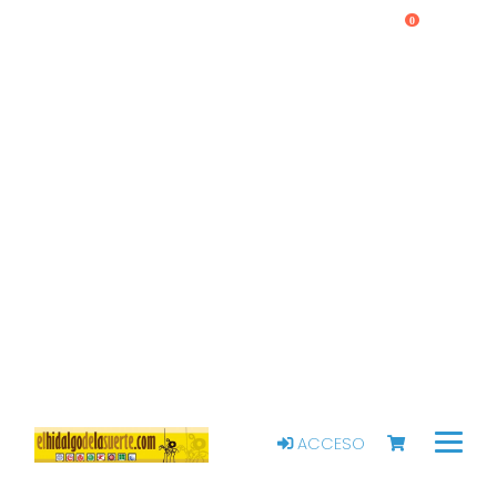
0
ACCESO