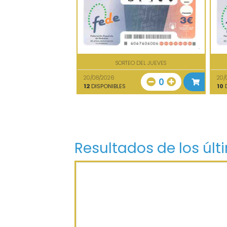
SORTEO DEL JUEVES
20/08/2026
20/
0
12
DISPONIBLES
10
D
Resultados de los últ