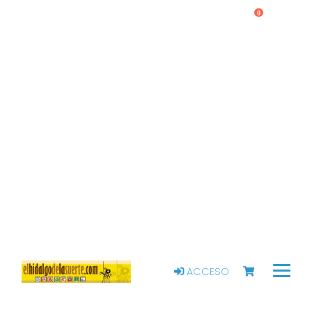
0
ACCESO