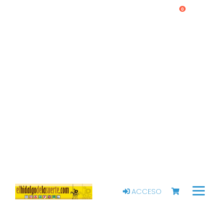
0
ACCESO