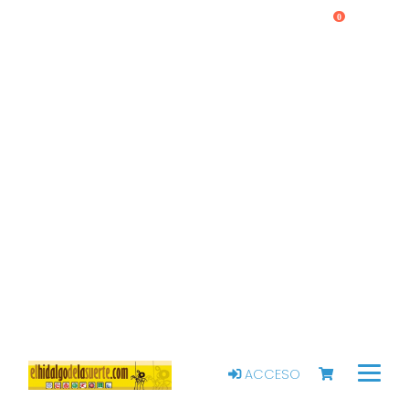
0
ACCESO