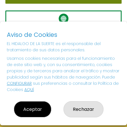
LA PRIMITIVA
Aviso de Cookies
Sorteo del día 10-08-2026
PRÓXIMO BOTE MILLONARIO:
EL HIDALGO DE LA SUERTE es el responsable del
tratamiento de sus datos personales.
56.000.000€
Usamos cookies necesarias para el funcionamiento
de este sitio web y, con su consentimiento, cookies
¡SUERTE!
propias y de terceros para analizar el tráfico y mostrar
publicidad según sus hábitos de navegación. Puede
CONFIGURAR
sus preferencias o consultar la Política de
Cookies
AQUÍ
.
Aceptar
Rechazar