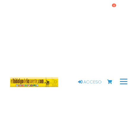
0
ACCESO