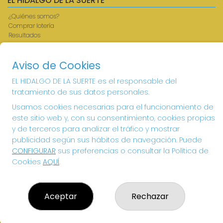
EL HIDALGO DE LA SUERTE
¿Quiénes somos?
Comprar lotería
Resultados
Contacto
Acceso
Aviso de Cookies
Registro
EL HIDALGO DE LA SUERTE es el responsable del
CONTACTO
tratamiento de sus datos personales.
ADMINISTRACION DE LOTERIAS: 1-VILLANUEVA DE LOS
Usamos cookies necesarias para el funcionamiento de
INFANTES - RECEPTOR OFICIAL: 26615
este sitio web y, con su consentimiento, cookies propias
926360785
y de terceros para analizar el tráfico y mostrar
Clica aquí para contactar por WhatsApp
publicidad según sus hábitos de navegación. Puede
605897938
CONFIGURAR
sus preferencias o consultar la Política de
info@elhidalgodelasuerte.com
Cookies
AQUÍ
.
PLAZA MAYOR, 4 VILLANUEVA DE LOS INFANTES
VILLANUEVA DE LOS INFANTES, 13320
(Ciudad Real) España
Aceptar
Rechazar
LEGAL