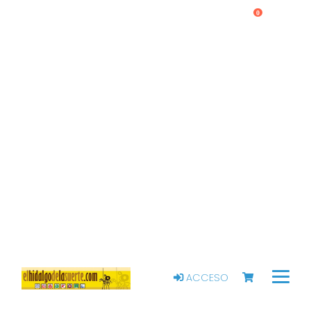
0
ACCESO