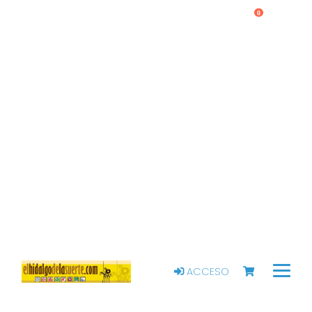
0
ACCESO