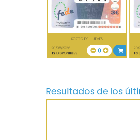
SORTEO DEL JUEVES
20/08/2026
20/
0
12
DISPONIBLES
10
D
Resultados de los últ