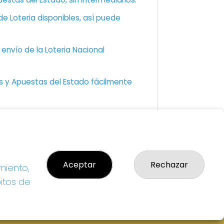
e Loteria disponibles, así puede
envío de la Loteria Nacional
as y Apuestas del Estado fácilmente
GAL
so Legal
Aceptar
Rechazar
miento,
ítica de Privacidad
ítica de Cookies
bitos de
diciones de Compra
da de Lotería Nacional
o aceptado con tarjeta