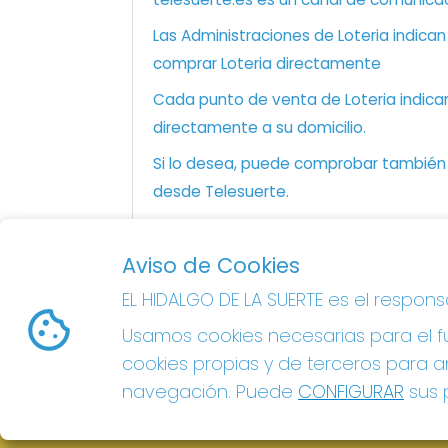
Las Administraciones de Loteria indica
comprar Loteria directamente
Cada punto de venta de Loteria indicar
directamente a su domicilio.
Si lo desea, puede comprobar también l
desde Telesuerte.
Aviso de Cookies
EL HIDALGO DE LA SUERTE
EL HIDALGO DE LA SUERTE es el respon
¿Quiénes somos?
Usamos cookies necesarias para el fu
Comprar lotería
Resultados
cookies propias y de terceros para an
Contacto
navegación. Puede
CONFIGURAR
sus p
Acceso
Registro