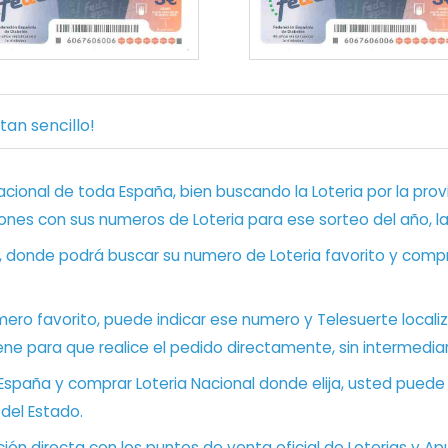
an sencillo!
ional de toda España, bien buscando la Loteria por la provi
ones con sus numeros de Loteria para ese sorteo del año, l
, donde podrá buscar su numero de Loteria favorito y compr
ero favorito, puede indicar ese numero y Telesuerte locali
ene para que realice el pedido directamente, sin intermediar
 España y comprar Loteria Nacional donde elija, usted pued
 del Estado.
ón directa con los puntos de venta oficial de Loterias y Apu