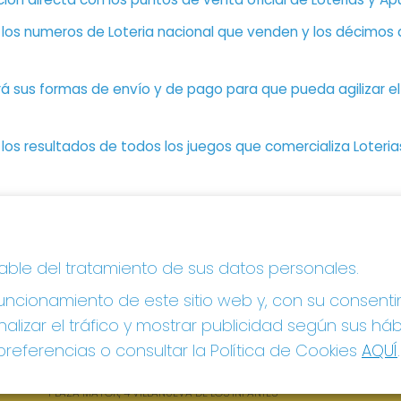
n los numeros de Loteria nacional que venden y los décimos d
á sus formas de envío y de pago para que pueda agilizar el 
os resultados de todos los juegos que comercializa Loteri
CONTACTO
LE
sable del tratamiento de sus datos personales.
ADMINISTRACION DE LOTERIAS: 1-VILLANUEVA DE
Avi
LOS INFANTES - RECEPTOR OFICIAL: 26615
ncionamiento de este sitio web y, con su consenti
Pol
Pol
926360785
alizar el tráfico y mostrar publicidad según sus há
Con
Clica aquí para contactar por WhatsApp
referencias o consultar la Política de Cookies
AQUÍ
.
605897938
Tien
info@elhidalgodelasuerte.com
Pag
PLAZA MAYOR, 4 VILLANUEVA DE LOS INFANTES