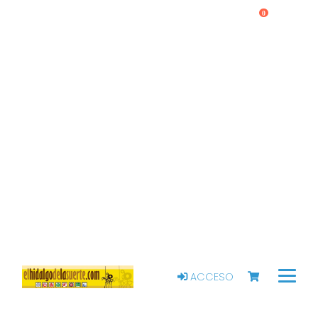
0
ACCESO