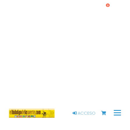
0
ACCESO