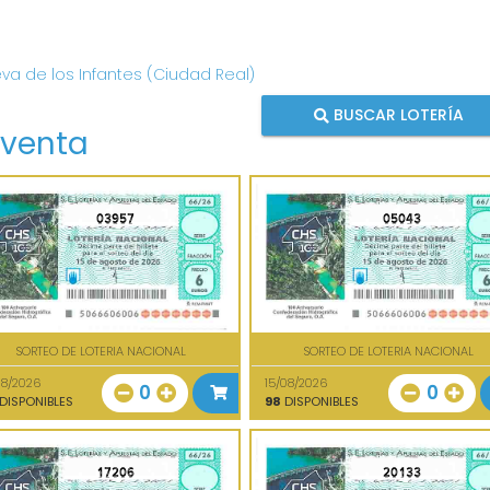
eva de los Infantes (Ciudad Real)
BUSCAR LOTERÍA
 venta
03957
05043
SORTEO DE LOTERIA NACIONAL
SORTEO DE LOTERIA NACIONAL
08/2026
15/08/2026
0
0
DISPONIBLES
98
DISPONIBLES
17206
20133