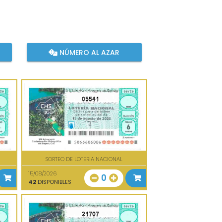
NÚMERO AL AZAR
05541
SORTEO DE LOTERIA NACIONAL
15/08/2026
0
42
DISPONIBLES
21707