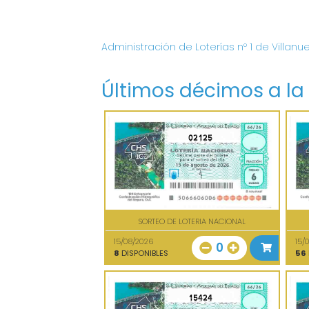
Administración de Loterías nº 1 de Villanu
Últimos décimos a la
02125
SORTEO DE LOTERIA NACIONAL
15/08/2026
15/
0
8
DISPONIBLES
56
15424