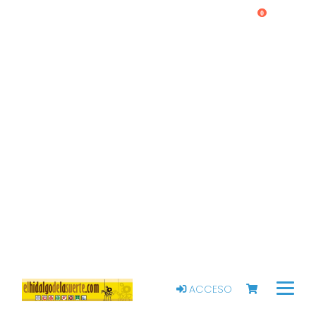
0
ACCESO