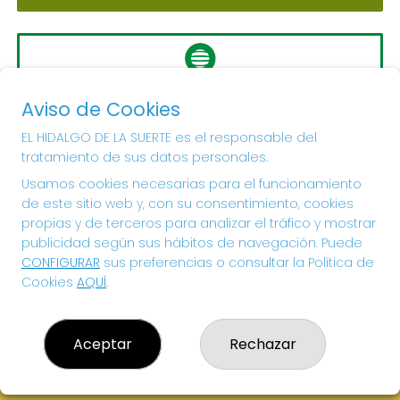
LA PRIMITIVA
Aviso de Cookies
Sorteo del día 10-08-2026
PRÓXIMO BOTE MILLONARIO:
EL HIDALGO DE LA SUERTE es el responsable del
tratamiento de sus datos personales.
56.000.000€
Usamos cookies necesarias para el funcionamiento
de este sitio web y, con su consentimiento, cookies
¡SUERTE!
propias y de terceros para analizar el tráfico y mostrar
publicidad según sus hábitos de navegación. Puede
CONFIGURAR
sus preferencias o consultar la Política de
Cookies
AQUÍ
.
Aceptar
Rechazar