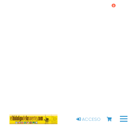
0
ACCESO