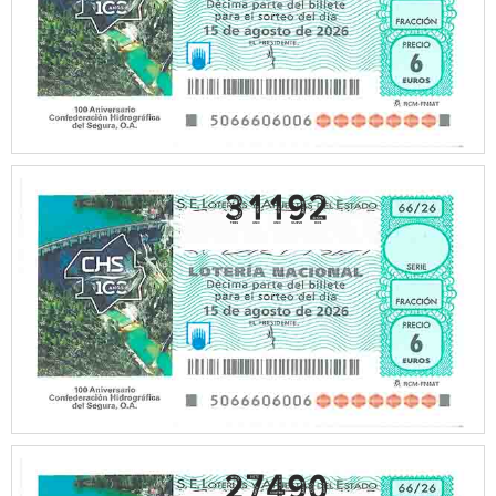
31192
27490