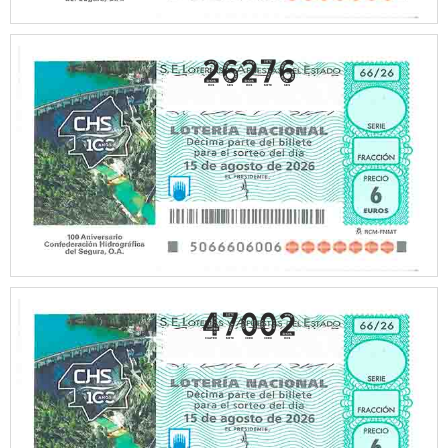
26276
47002