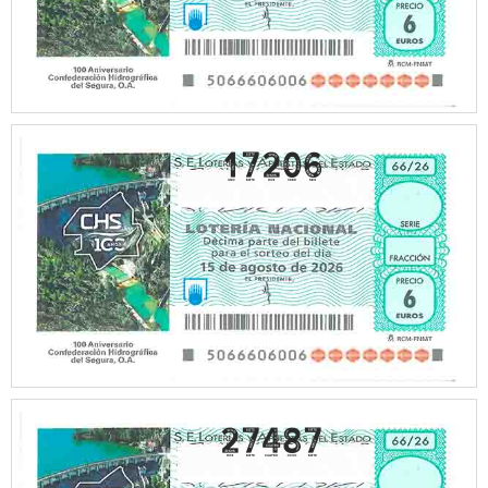
17206
27487