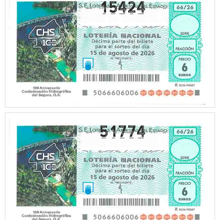
15424
51774