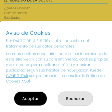
EL HIDALGO DE LA SUERTE
¿Quiénes somos?
Comprar lotería
Resultados
Contacto
Acceso
Aviso de Cookies
Registro
EL HIDALGO DE LA SUERTE es el responsable del
CONTACTO
tratamiento de sus datos personales.
ADMINISTRACION DE LOTERIAS: 1-VILLANUEVA DE LOS
Usamos cookies necesarias para el funcionamiento de
INFANTES - RECEPTOR OFICIAL: 26615
este sitio web y, con su consentimiento, cookies propias
926360785
y de terceros para analizar el tráfico y mostrar
Clica aquí para contactar por WhatsApp
publicidad según sus hábitos de navegación. Puede
605897938
CONFIGURAR
sus preferencias o consultar la Política de
info@elhidalgodelasuerte.com
Cookies
AQUÍ
.
PLAZA MAYOR, 4 VILLANUEVA DE LOS INFANTES
VILLANUEVA DE LOS INFANTES, 13320
(Ciudad Real) España
Aceptar
Rechazar
LEGAL