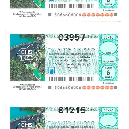
03957
81215