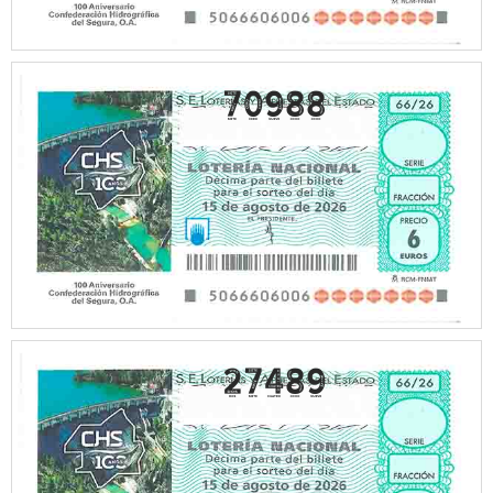
70988
27489