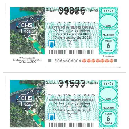
39826
31533