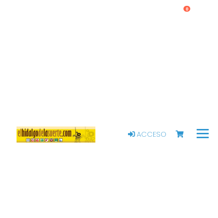
0
ACCESO