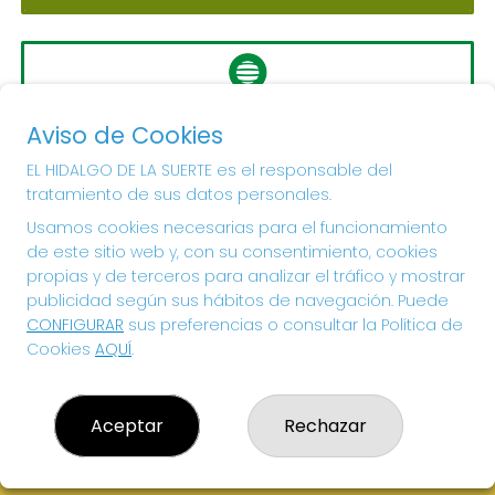
LA PRIMITIVA
Aviso de Cookies
Sorteo del día 10-08-2026
PRÓXIMO BOTE MILLONARIO:
EL HIDALGO DE LA SUERTE es el responsable del
tratamiento de sus datos personales.
56.000.000€
Usamos cookies necesarias para el funcionamiento
de este sitio web y, con su consentimiento, cookies
¡SUERTE!
propias y de terceros para analizar el tráfico y mostrar
publicidad según sus hábitos de navegación. Puede
CONFIGURAR
sus preferencias o consultar la Política de
Cookies
AQUÍ
.
Aceptar
Rechazar