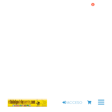
0
ACCESO