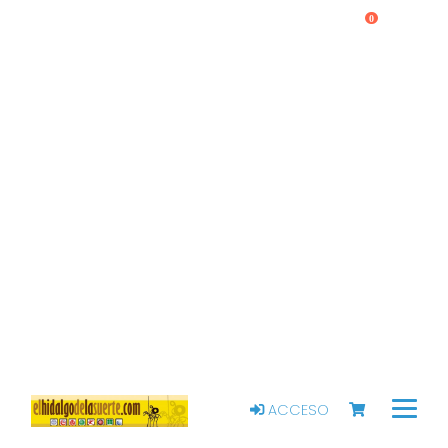
0
ACCESO