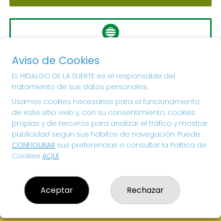
LA PRIMITIVA
Aviso de Cookies
Sorteo del día 10-08-2026
PRÓXIMO BOTE MILLONARIO:
EL HIDALGO DE LA SUERTE es el responsable del
tratamiento de sus datos personales.
56.000.000€
Usamos cookies necesarias para el funcionamiento
de este sitio web y, con su consentimiento, cookies
¡SUERTE!
propias y de terceros para analizar el tráfico y mostrar
publicidad según sus hábitos de navegación. Puede
CONFIGURAR
sus preferencias o consultar la Política de
Cookies
AQUÍ
.
Aceptar
Rechazar