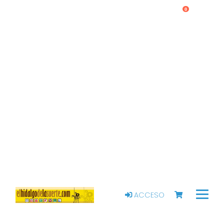
0
ACCESO