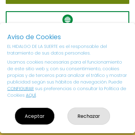
LA PRIMITIVA
Aviso de Cookies
Sorteo del día 10-08-2026
PRÓXIMO BOTE MILLONARIO:
EL HIDALGO DE LA SUERTE es el responsable del
tratamiento de sus datos personales.
56.000.000€
Usamos cookies necesarias para el funcionamiento
de este sitio web y, con su consentimiento, cookies
¡SUERTE!
propias y de terceros para analizar el tráfico y mostrar
publicidad según sus hábitos de navegación. Puede
CONFIGURAR
sus preferencias o consultar la Política de
Cookies
AQUÍ
.
Aceptar
Rechazar