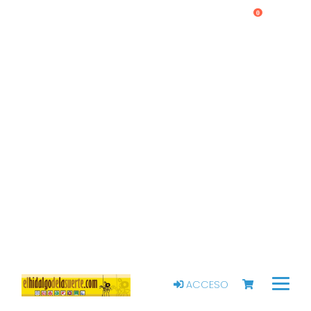
0
ACCESO