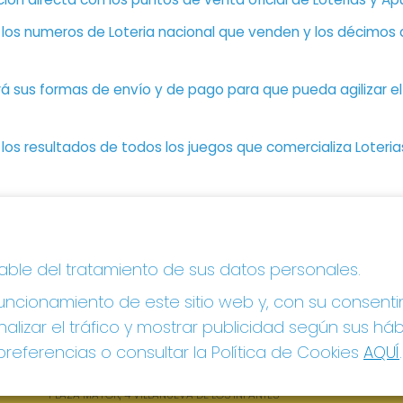
n los numeros de Loteria nacional que venden y los décimos d
á sus formas de envío y de pago para que pueda agilizar el 
os resultados de todos los juegos que comercializa Loteri
CONTACTO
LE
sable del tratamiento de sus datos personales.
ADMINISTRACION DE LOTERIAS: 1-VILLANUEVA DE
Avi
LOS INFANTES - RECEPTOR OFICIAL: 26615
ncionamiento de este sitio web y, con su consenti
Pol
Pol
926360785
alizar el tráfico y mostrar publicidad según sus há
Con
Clica aquí para contactar por WhatsApp
referencias o consultar la Política de Cookies
AQUÍ
.
605897938
Tien
info@elhidalgodelasuerte.com
Pag
PLAZA MAYOR, 4 VILLANUEVA DE LOS INFANTES