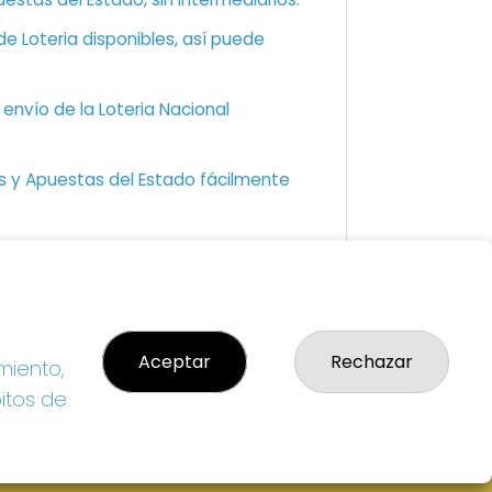
e Loteria disponibles, así puede
envío de la Loteria Nacional
as y Apuestas del Estado fácilmente
GAL
so Legal
Aceptar
Rechazar
miento,
ítica de Privacidad
ítica de Cookies
bitos de
diciones de Compra
da de Lotería Nacional
o aceptado con tarjeta