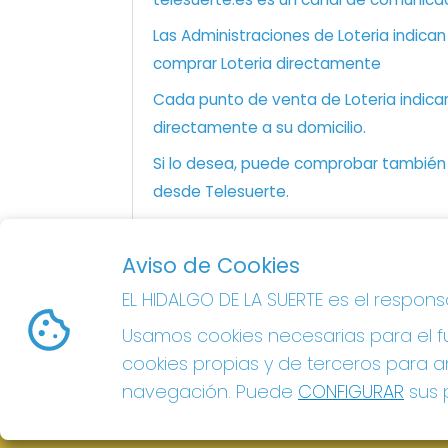
Las Administraciones de Loteria indica
comprar Loteria directamente
Cada punto de venta de Loteria indicar
directamente a su domicilio.
Si lo desea, puede comprobar también l
desde Telesuerte.
Aviso de Cookies
EL HIDALGO DE LA SUERTE
EL HIDALGO DE LA SUERTE es el respon
¿Quiénes somos?
Usamos cookies necesarias para el fu
Comprar lotería
Resultados
cookies propias y de terceros para an
Contacto
navegación. Puede
CONFIGURAR
sus p
Acceso
Registro