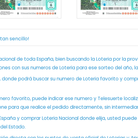
an sencillo!
ional de toda España, bien buscando la Loteria por la provi
ones con sus numeros de Loteria para ese sorteo del año, l
, donde podrá buscar su numero de Loteria favorito y compr
ero favorito, puede indicar ese numero y Telesuerte locali
ene para que realice el pedido directamente, sin intermediar
 España y comprar Loteria Nacional donde elija, usted pued
 del Estado.
ón directa con los puntos de venta oficial de Loterias y Apu