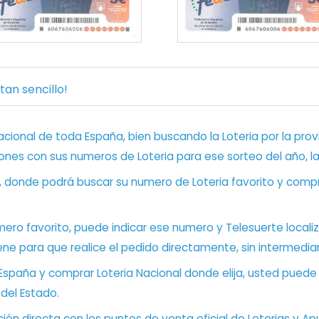
an sencillo!
ional de toda España, bien buscando la Loteria por la provi
ones con sus numeros de Loteria para ese sorteo del año, l
, donde podrá buscar su numero de Loteria favorito y compr
ero favorito, puede indicar ese numero y Telesuerte locali
ene para que realice el pedido directamente, sin intermediar
 España y comprar Loteria Nacional donde elija, usted pued
 del Estado.
ón directa con los puntos de venta oficial de Loterias y Apu