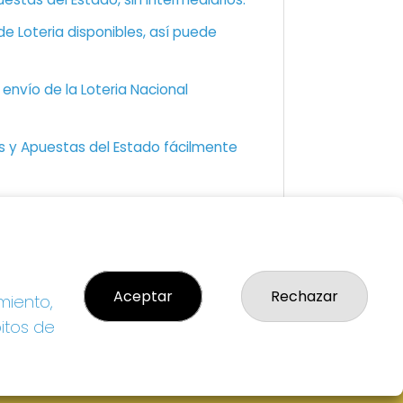
e Loteria disponibles, así puede
envío de la Loteria Nacional
as y Apuestas del Estado fácilmente
GAL
so Legal
Aceptar
Rechazar
miento,
ítica de Privacidad
ítica de Cookies
bitos de
diciones de Compra
da de Lotería Nacional
o aceptado con tarjeta