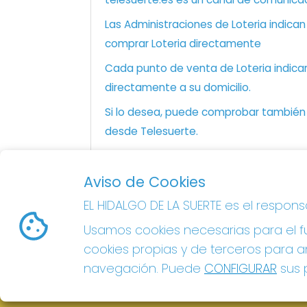
Las Administraciones de Loteria indica
comprar Loteria directamente
Cada punto de venta de Loteria indicar
directamente a su domicilio.
Si lo desea, puede comprobar también l
desde Telesuerte.
Aviso de Cookies
EL HIDALGO DE LA SUERTE
EL HIDALGO DE LA SUERTE es el respon
¿Quiénes somos?
Usamos cookies necesarias para el fu
Comprar lotería
Resultados
cookies propias y de terceros para an
Contacto
navegación. Puede
CONFIGURAR
sus p
Acceso
Registro