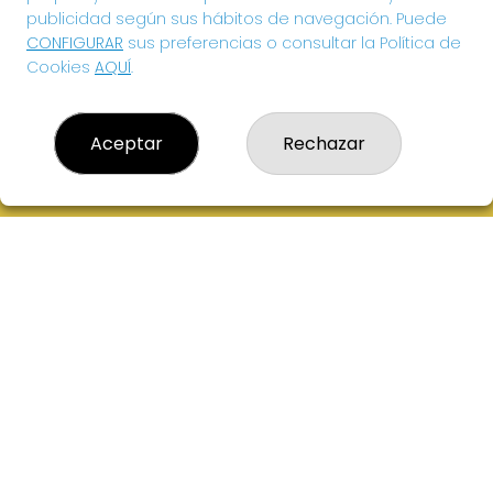
publicidad según sus hábitos de navegación. Puede
CONFIGURAR
sus preferencias o consultar la Política de
Cookies
AQUÍ
.
Aceptar
Rechazar
EL HIDALGO DE LA SUERTE
¿Quiénes somos?
Comprar lotería
Resultados
Contacto
Acceso
Registro
CONTACTO
ADMINISTRACION DE LOTERIAS: 1-VILLANUEVA DE LOS
INFANTES - RECEPTOR OFICIAL: 26615