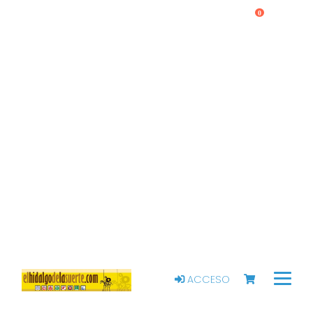
0
ACCESO