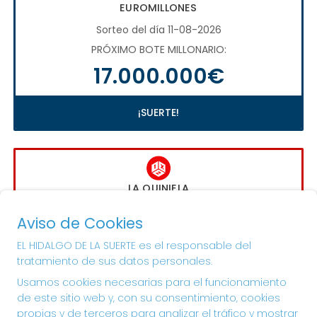
EUROMILLONES
Sorteo del día 11-08-2026
PRÓXIMO BOTE MILLONARIO:
17.000.000€
¡SUERTE!
LA QUINIELA
Sorteo del día 16-08-2026
Aviso de Cookies
PRÓXIMO BOTE MILLONARIO:
EL HIDALGO DE LA SUERTE es el responsable del
1.000.000€
tratamiento de sus datos personales.
Usamos cookies necesarias para el funcionamiento
¡SUERTE!
de este sitio web y, con su consentimiento, cookies
propias y de terceros para analizar el tráfico y mostrar