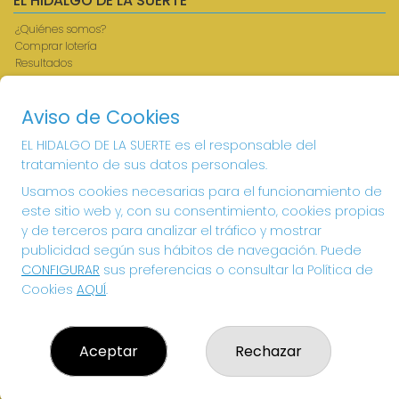
EL HIDALGO DE LA SUERTE
¿Quiénes somos?
Comprar lotería
Resultados
Contacto
Acceso
Aviso de Cookies
Registro
EL HIDALGO DE LA SUERTE es el responsable del
CONTACTO
tratamiento de sus datos personales.
ADMINISTRACION DE LOTERIAS: 1-VILLANUEVA DE LOS
Usamos cookies necesarias para el funcionamiento de
INFANTES - RECEPTOR OFICIAL: 26615
este sitio web y, con su consentimiento, cookies propias
926360785
y de terceros para analizar el tráfico y mostrar
Clica aquí para contactar por WhatsApp
publicidad según sus hábitos de navegación. Puede
605897938
CONFIGURAR
sus preferencias o consultar la Política de
info@elhidalgodelasuerte.com
Cookies
AQUÍ
.
PLAZA MAYOR, 4 VILLANUEVA DE LOS INFANTES
VILLANUEVA DE LOS INFANTES, 13320
(Ciudad Real) España
Aceptar
Rechazar
LEGAL