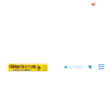
0
ACCESO