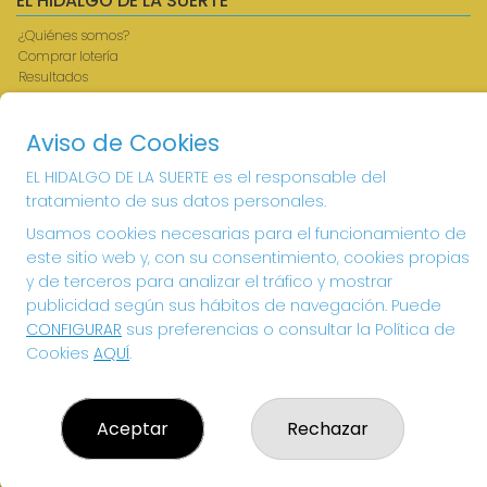
EL HIDALGO DE LA SUERTE
¿Quiénes somos?
Comprar lotería
Resultados
Contacto
Acceso
Aviso de Cookies
Registro
EL HIDALGO DE LA SUERTE es el responsable del
CONTACTO
tratamiento de sus datos personales.
ADMINISTRACION DE LOTERIAS: 1-VILLANUEVA DE LOS
Usamos cookies necesarias para el funcionamiento de
INFANTES - RECEPTOR OFICIAL: 26615
este sitio web y, con su consentimiento, cookies propias
926360785
y de terceros para analizar el tráfico y mostrar
Clica aquí para contactar por WhatsApp
publicidad según sus hábitos de navegación. Puede
605897938
CONFIGURAR
sus preferencias o consultar la Política de
info@elhidalgodelasuerte.com
Cookies
AQUÍ
.
PLAZA MAYOR, 4 VILLANUEVA DE LOS INFANTES
VILLANUEVA DE LOS INFANTES, 13320
(Ciudad Real) España
Aceptar
Rechazar
LEGAL