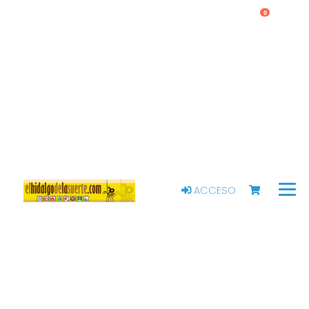
0
ACCESO