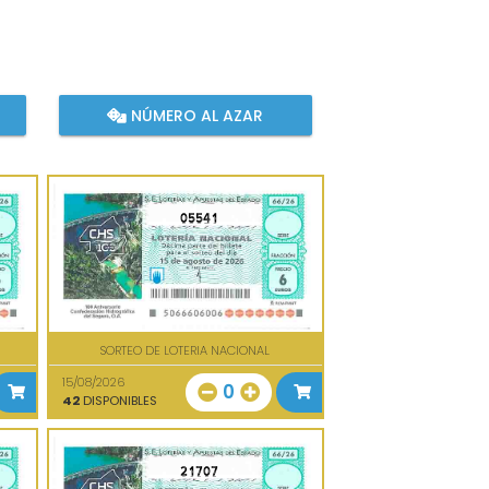
NÚMERO AL AZAR
05541
SORTEO DE LOTERIA NACIONAL
15/08/2026
0
42
DISPONIBLES
21707