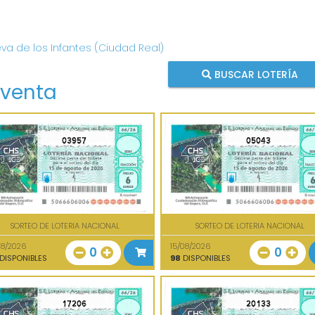
eva de los Infantes (Ciudad Real)
BUSCAR LOTERÍA
 venta
03957
05043
SORTEO DE LOTERIA NACIONAL
SORTEO DE LOTERIA NACIONAL
08/2026
15/08/2026
0
0
DISPONIBLES
98
DISPONIBLES
17206
20133