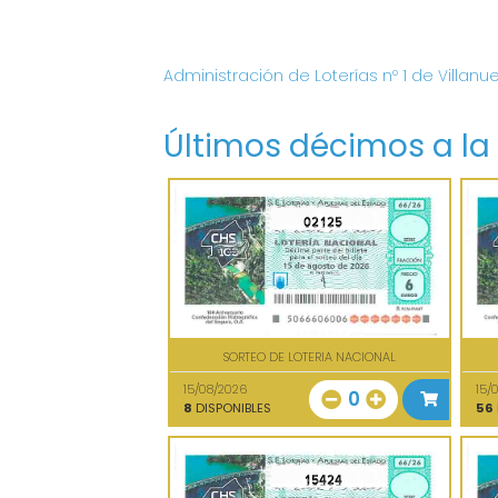
Administración de Loterías nº 1 de Villanu
Últimos décimos a la
02125
SORTEO DE LOTERIA NACIONAL
15/08/2026
15/
0
8
DISPONIBLES
56
15424