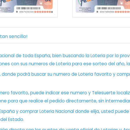
an sencillo!
ional de toda España, bien buscando la Loteria por la provi
ones con sus numeros de Loteria para ese sorteo del año, l
, donde podrá buscar su numero de Loteria favorito y compr
ero favorito, puede indicar ese numero y Telesuerte locali
ene para que realice el pedido directamente, sin intermediar
 España y comprar Loteria Nacional donde elija, usted pued
 del Estado.
ón directa con los puntos de venta oficial de Loterias y Apu