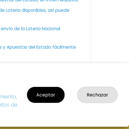
e Loteria disponibles, así puede
envío de la Loteria Nacional
as y Apuestas del Estado fácilmente
GAL
so Legal
Aceptar
Rechazar
miento,
ítica de Privacidad
ítica de Cookies
bitos de
diciones de Compra
da de Lotería Nacional
o aceptado con tarjeta