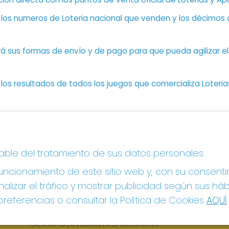
n los numeros de Loteria nacional que venden y los décimos d
á sus formas de envío y de pago para que pueda agilizar el 
os resultados de todos los juegos que comercializa Loteri
CONTACTO
LE
sable del tratamiento de sus datos personales.
ADMINISTRACION DE LOTERIAS: 1-VILLANUEVA DE
Avi
LOS INFANTES - RECEPTOR OFICIAL: 26615
ncionamiento de este sitio web y, con su consenti
Pol
Pol
926360785
alizar el tráfico y mostrar publicidad según sus há
Con
Clica aquí para contactar por WhatsApp
referencias o consultar la Política de Cookies
AQUÍ
.
605897938
Tien
info@elhidalgodelasuerte.com
Pag
PLAZA MAYOR, 4 VILLANUEVA DE LOS INFANTES