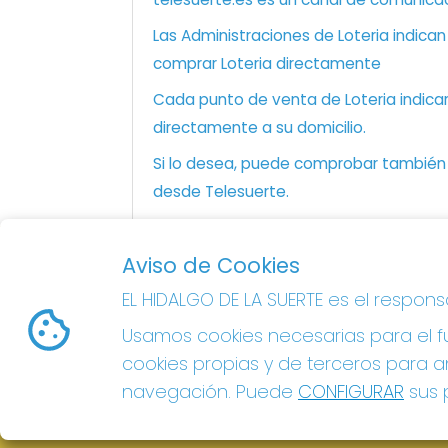
Las Administraciones de Loteria indica
comprar Loteria directamente
Cada punto de venta de Loteria indicar
directamente a su domicilio.
Si lo desea, puede comprobar también l
desde Telesuerte.
Aviso de Cookies
EL HIDALGO DE LA SUERTE
EL HIDALGO DE LA SUERTE es el respon
¿Quiénes somos?
Usamos cookies necesarias para el fu
Comprar lotería
Resultados
cookies propias y de terceros para an
Contacto
navegación. Puede
CONFIGURAR
sus p
Acceso
Registro