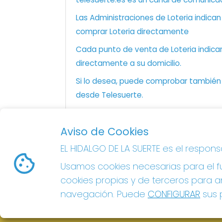
Las Administraciones de Loteria indica
comprar Loteria directamente
Cada punto de venta de Loteria indicar
directamente a su domicilio.
Si lo desea, puede comprobar también l
desde Telesuerte.
Aviso de Cookies
EL HIDALGO DE LA SUERTE
EL HIDALGO DE LA SUERTE es el respon
¿Quiénes somos?
Usamos cookies necesarias para el fu
Comprar lotería
Resultados
cookies propias y de terceros para an
Contacto
navegación. Puede
CONFIGURAR
sus p
Acceso
Registro