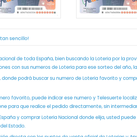
an sencillo!
ional de toda España, bien buscando la Loteria por la provi
ones con sus numeros de Loteria para ese sorteo del año, l
, donde podrá buscar su numero de Loteria favorito y compr
ero favorito, puede indicar ese numero y Telesuerte locali
ene para que realice el pedido directamente, sin intermediar
 España y comprar Loteria Nacional donde elija, usted pued
 del Estado.
ón directa con los puntos de venta oficial de Loterias y Apu