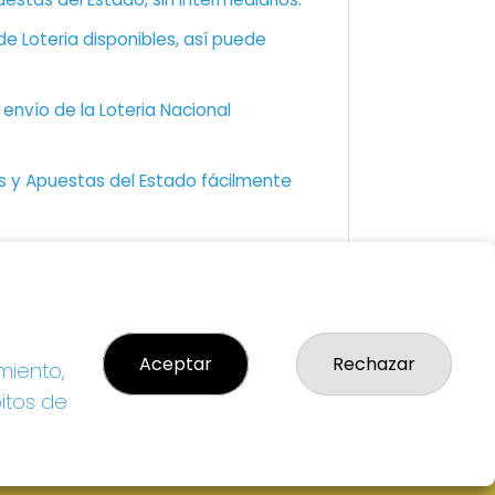
e Loteria disponibles, así puede
envío de la Loteria Nacional
as y Apuestas del Estado fácilmente
GAL
so Legal
Aceptar
Rechazar
miento,
ítica de Privacidad
ítica de Cookies
bitos de
diciones de Compra
da de Lotería Nacional
o aceptado con tarjeta