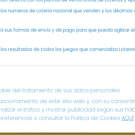
n los numeros de Loteria nacional que venden y los décimos d
á sus formas de envío y de pago para que pueda agilizar el 
os resultados de todos los juegos que comercializa Loteri
CONTACTO
LE
sable del tratamiento de sus datos personales.
ADMINISTRACION DE LOTERIAS: 1-VILLANUEVA DE
Avi
LOS INFANTES - RECEPTOR OFICIAL: 26615
ncionamiento de este sitio web y, con su consenti
Pol
Pol
926360785
alizar el tráfico y mostrar publicidad según sus há
Con
Clica aquí para contactar por WhatsApp
referencias o consultar la Política de Cookies
AQUÍ
.
605897938
Tien
info@elhidalgodelasuerte.com
Pag
PLAZA MAYOR, 4 VILLANUEVA DE LOS INFANTES