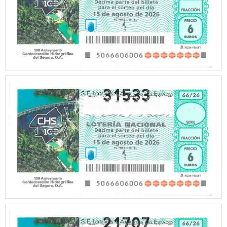
31533
21707