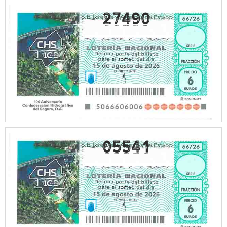
27490
05541