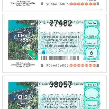
27482
38057