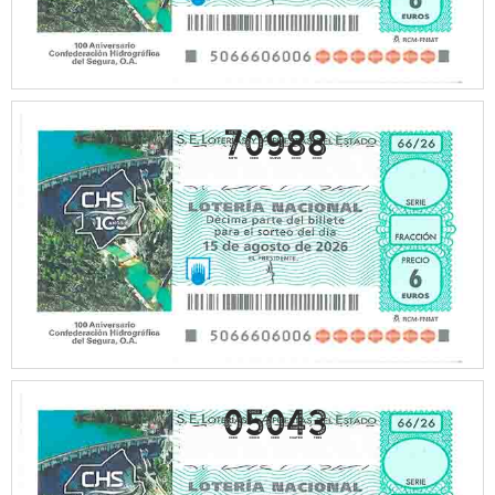
70988
05043