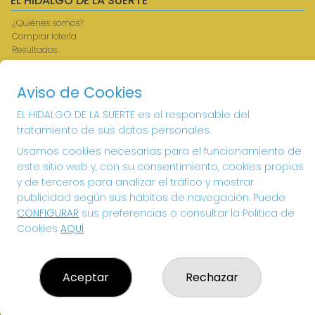
EL HIDALGO DE LA SUERTE
¿Quiénes somos?
Comprar lotería
Resultados
Contacto
Acceso
Aviso de Cookies
Registro
EL HIDALGO DE LA SUERTE es el responsable del
CONTACTO
tratamiento de sus datos personales.
ADMINISTRACION DE LOTERIAS: 1-VILLANUEVA DE LOS
Usamos cookies necesarias para el funcionamiento de
INFANTES - RECEPTOR OFICIAL: 26615
este sitio web y, con su consentimiento, cookies propias
926360785
y de terceros para analizar el tráfico y mostrar
Clica aquí para contactar por WhatsApp
publicidad según sus hábitos de navegación. Puede
605897938
CONFIGURAR
sus preferencias o consultar la Política de
info@elhidalgodelasuerte.com
Cookies
AQUÍ
.
PLAZA MAYOR, 4 VILLANUEVA DE LOS INFANTES
VILLANUEVA DE LOS INFANTES, 13320
(Ciudad Real) España
Aceptar
Rechazar
LEGAL