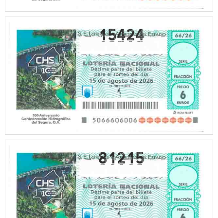
15424
81215