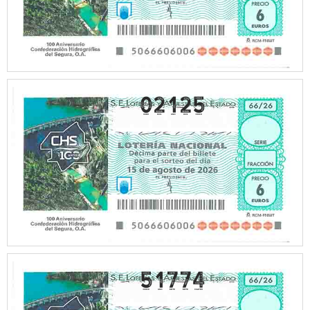
02125
51774