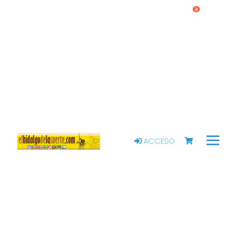
0
ACCESO