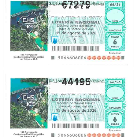
67279
44195