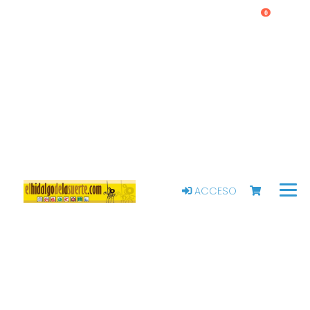
0
ACCESO