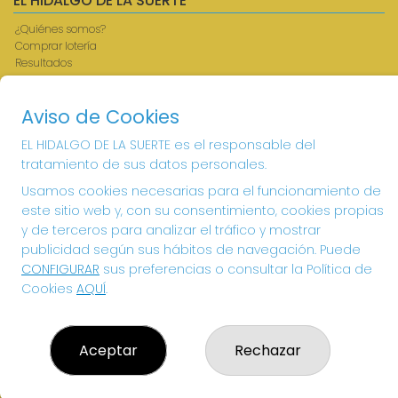
EL HIDALGO DE LA SUERTE
¿Quiénes somos?
Comprar lotería
Resultados
Contacto
Acceso
Aviso de Cookies
Registro
EL HIDALGO DE LA SUERTE es el responsable del
CONTACTO
tratamiento de sus datos personales.
ADMINISTRACION DE LOTERIAS: 1-VILLANUEVA DE LOS
Usamos cookies necesarias para el funcionamiento de
INFANTES - RECEPTOR OFICIAL: 26615
este sitio web y, con su consentimiento, cookies propias
926360785
y de terceros para analizar el tráfico y mostrar
Clica aquí para contactar por WhatsApp
publicidad según sus hábitos de navegación. Puede
605897938
CONFIGURAR
sus preferencias o consultar la Política de
info@elhidalgodelasuerte.com
Cookies
AQUÍ
.
PLAZA MAYOR, 4 VILLANUEVA DE LOS INFANTES
VILLANUEVA DE LOS INFANTES, 13320
(Ciudad Real) España
Aceptar
Rechazar
LEGAL