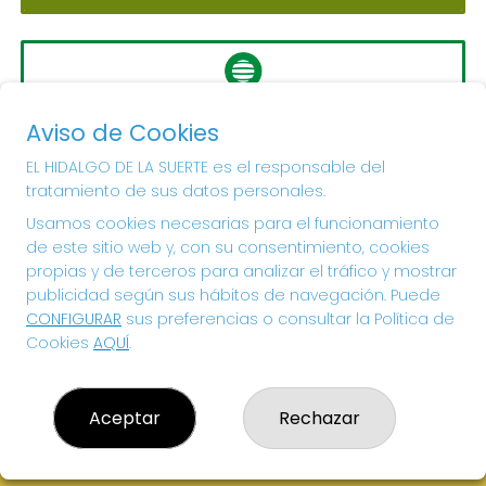
LA PRIMITIVA
Aviso de Cookies
Sorteo del día 10-08-2026
PRÓXIMO BOTE MILLONARIO:
EL HIDALGO DE LA SUERTE es el responsable del
tratamiento de sus datos personales.
56.000.000€
Usamos cookies necesarias para el funcionamiento
de este sitio web y, con su consentimiento, cookies
¡SUERTE!
propias y de terceros para analizar el tráfico y mostrar
publicidad según sus hábitos de navegación. Puede
CONFIGURAR
sus preferencias o consultar la Política de
Cookies
AQUÍ
.
Aceptar
Rechazar