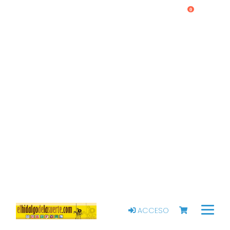
0
ACCESO