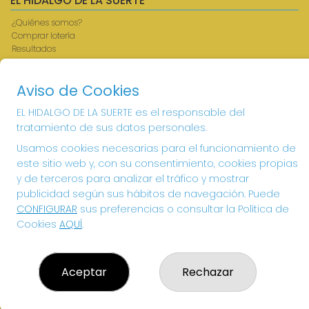
EL HIDALGO DE LA SUERTE
¿Quiénes somos?
Comprar lotería
Resultados
Contacto
Acceso
Aviso de Cookies
Registro
EL HIDALGO DE LA SUERTE es el responsable del
CONTACTO
tratamiento de sus datos personales.
ADMINISTRACION DE LOTERIAS: 1-VILLANUEVA DE LOS
Usamos cookies necesarias para el funcionamiento de
INFANTES - RECEPTOR OFICIAL: 26615
este sitio web y, con su consentimiento, cookies propias
926360785
y de terceros para analizar el tráfico y mostrar
Clica aquí para contactar por WhatsApp
publicidad según sus hábitos de navegación. Puede
605897938
CONFIGURAR
sus preferencias o consultar la Política de
info@elhidalgodelasuerte.com
Cookies
AQUÍ
.
PLAZA MAYOR, 4 VILLANUEVA DE LOS INFANTES
VILLANUEVA DE LOS INFANTES, 13320
(Ciudad Real) España
Aceptar
Rechazar
LEGAL