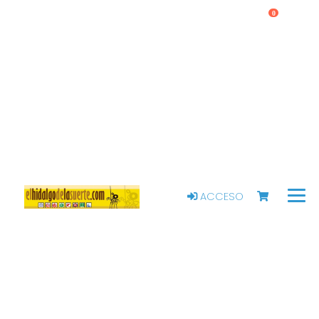
0
ACCESO