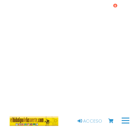
0
ACCESO