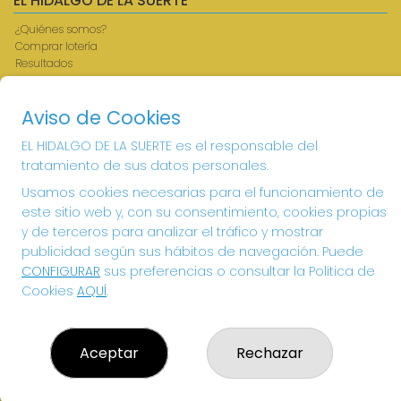
EL HIDALGO DE LA SUERTE
¿Quiénes somos?
Comprar lotería
Resultados
Contacto
Acceso
Aviso de Cookies
Registro
EL HIDALGO DE LA SUERTE es el responsable del
CONTACTO
tratamiento de sus datos personales.
ADMINISTRACION DE LOTERIAS: 1-VILLANUEVA DE LOS
Usamos cookies necesarias para el funcionamiento de
INFANTES - RECEPTOR OFICIAL: 26615
este sitio web y, con su consentimiento, cookies propias
926360785
y de terceros para analizar el tráfico y mostrar
Clica aquí para contactar por WhatsApp
publicidad según sus hábitos de navegación. Puede
605897938
CONFIGURAR
sus preferencias o consultar la Política de
info@elhidalgodelasuerte.com
Cookies
AQUÍ
.
PLAZA MAYOR, 4 VILLANUEVA DE LOS INFANTES
VILLANUEVA DE LOS INFANTES, 13320
(Ciudad Real) España
Aceptar
Rechazar
LEGAL