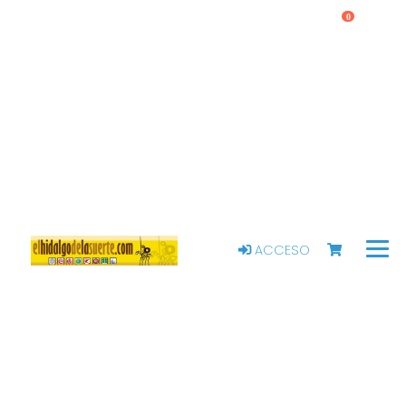
0
ACCESO