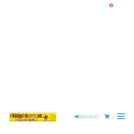
0
ACCESO