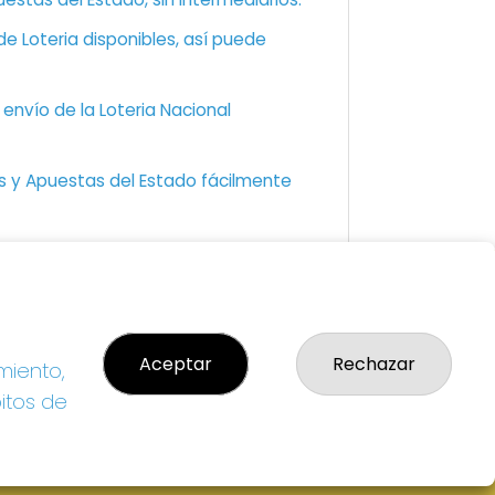
e Loteria disponibles, así puede
envío de la Loteria Nacional
as y Apuestas del Estado fácilmente
GAL
so Legal
Aceptar
Rechazar
miento,
ítica de Privacidad
ítica de Cookies
bitos de
diciones de Compra
da de Lotería Nacional
o aceptado con tarjeta