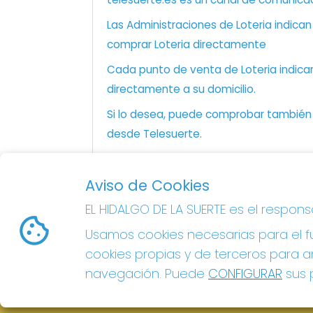
Las Administraciones de Loteria indica
comprar Loteria directamente
Cada punto de venta de Loteria indicar
directamente a su domicilio.
Si lo desea, puede comprobar también l
desde Telesuerte.
Aviso de Cookies
EL HIDALGO DE LA SUERTE
EL HIDALGO DE LA SUERTE es el respon
¿Quiénes somos?
Usamos cookies necesarias para el fu
Comprar lotería
Resultados
cookies propias y de terceros para an
Contacto
navegación. Puede
CONFIGURAR
sus p
Acceso
Registro