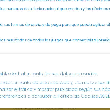
n los numeros de Loteria nacional que venden y los décimos d
á sus formas de envío y de pago para que pueda agilizar el 
os resultados de todos los juegos que comercializa Loteri
CONTACTO
LE
sable del tratamiento de sus datos personales.
ADMINISTRACION DE LOTERIAS: 1-VILLANUEVA DE
Avi
LOS INFANTES - RECEPTOR OFICIAL: 26615
ncionamiento de este sitio web y, con su consenti
Pol
Pol
926360785
alizar el tráfico y mostrar publicidad según sus há
Con
Clica aquí para contactar por WhatsApp
referencias o consultar la Política de Cookies
AQUÍ
.
605897938
Tien
info@elhidalgodelasuerte.com
Pag
PLAZA MAYOR, 4 VILLANUEVA DE LOS INFANTES