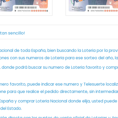
an sencillo!
ional de toda España, bien buscando la Loteria por la provi
ones con sus numeros de Loteria para ese sorteo del año, l
, donde podrá buscar su numero de Loteria favorito y compr
ero favorito, puede indicar ese numero y Telesuerte locali
ene para que realice el pedido directamente, sin intermediar
 España y comprar Loteria Nacional donde elija, usted pued
 del Estado.
ón directa con los puntos de venta oficial de Loterias y Apu