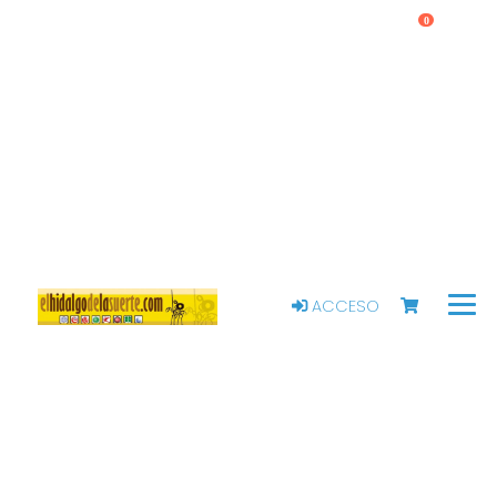
0
ACCESO