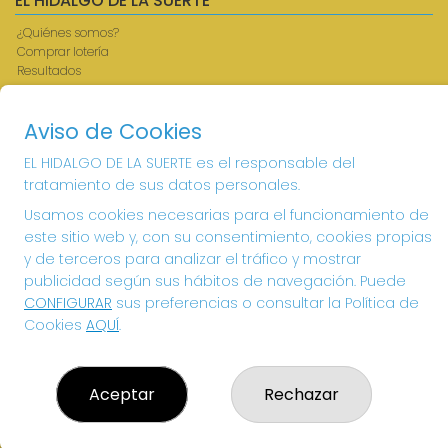
EL HIDALGO DE LA SUERTE
¿Quiénes somos?
Comprar lotería
Resultados
Contacto
Acceso
Aviso de Cookies
Registro
EL HIDALGO DE LA SUERTE es el responsable del
CONTACTO
tratamiento de sus datos personales.
ADMINISTRACION DE LOTERIAS: 1-VILLANUEVA DE LOS
Usamos cookies necesarias para el funcionamiento de
INFANTES - RECEPTOR OFICIAL: 26615
este sitio web y, con su consentimiento, cookies propias
926360785
y de terceros para analizar el tráfico y mostrar
Clica aquí para contactar por WhatsApp
publicidad según sus hábitos de navegación. Puede
605897938
CONFIGURAR
sus preferencias o consultar la Política de
info@elhidalgodelasuerte.com
Cookies
AQUÍ
.
PLAZA MAYOR, 4 VILLANUEVA DE LOS INFANTES
VILLANUEVA DE LOS INFANTES, 13320
(Ciudad Real) España
Aceptar
Rechazar
LEGAL