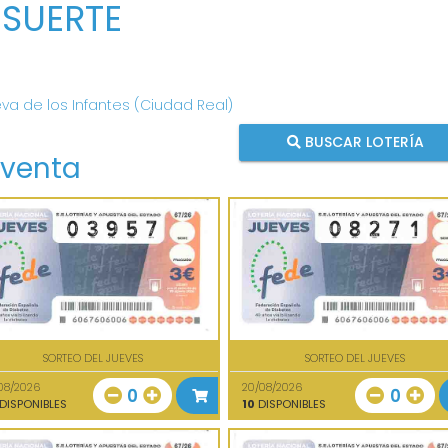
 SUERTE
eva de los Infantes (Ciudad Real)
BUSCAR LOTERÍA
 venta
SORTEO DEL JUEVES
SORTEO DEL JUEVES
08/2026
20/08/2026
0
0
DISPONIBLES
10
DISPONIBLES