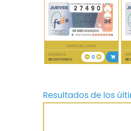
SORTEO DEL JUEVES
20/08/2026
20/
0
12
DISPONIBLES
10
D
Resultados de los últ