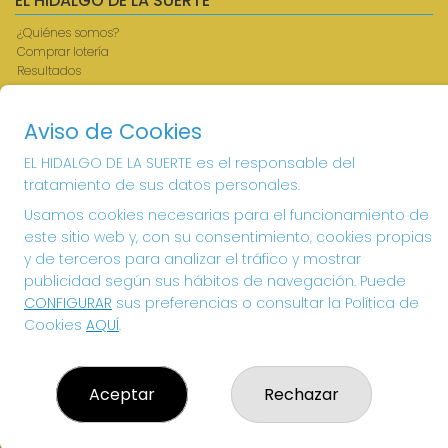
EL HIDALGO DE LA SUERTE
¿Quiénes somos?
Comprar lotería
Resultados
Contacto
Acceso
Aviso de Cookies
Registro
EL HIDALGO DE LA SUERTE es el responsable del
CONTACTO
tratamiento de sus datos personales.
ADMINISTRACION DE LOTERIAS: 1-VILLANUEVA DE LOS
Usamos cookies necesarias para el funcionamiento de
INFANTES - RECEPTOR OFICIAL: 26615
este sitio web y, con su consentimiento, cookies propias
926360785
y de terceros para analizar el tráfico y mostrar
Clica aquí para contactar por WhatsApp
publicidad según sus hábitos de navegación. Puede
605897938
CONFIGURAR
sus preferencias o consultar la Política de
info@elhidalgodelasuerte.com
Cookies
AQUÍ
.
PLAZA MAYOR, 4 VILLANUEVA DE LOS INFANTES
VILLANUEVA DE LOS INFANTES, 13320
(Ciudad Real) España
Aceptar
Rechazar
LEGAL