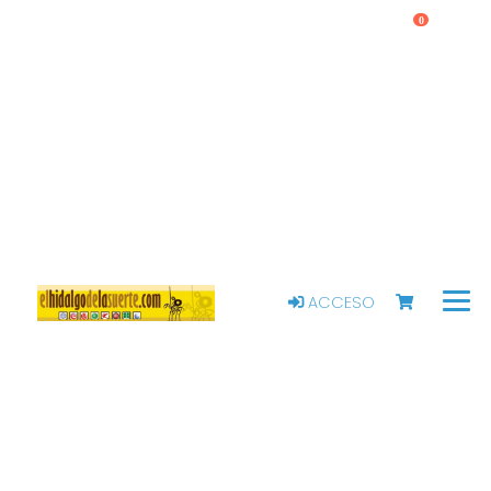
0
ACCESO